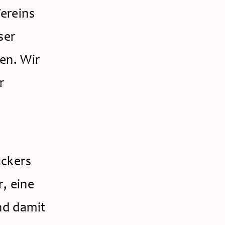
ereins 
er 
n. Wir 
 
ckers 
 eine 
d damit 