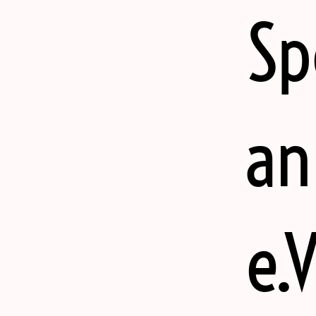
Sp
an
e.