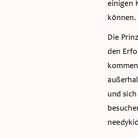
einigen 
können.
Die Prin
den Erfo
kommende
außerhal
und sich
besuchen
needykid