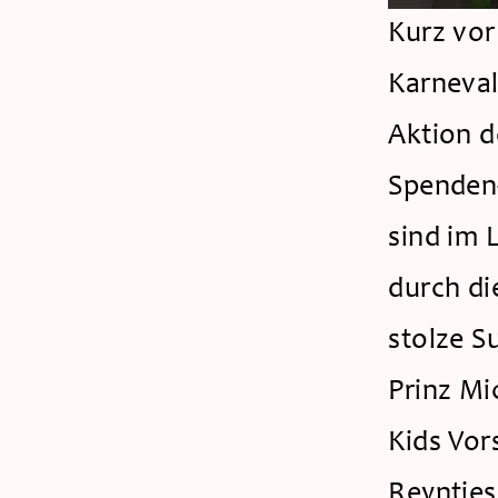
Kurz vor
Karneval
Aktion d
Spenden-
sind im 
durch d
stolze S
Prinz Mic
Kids Vor
Reyntjes