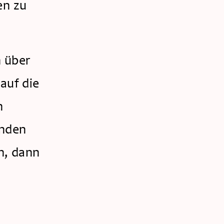
n zu 
 über 
uf die 
 
nden 
, dann 