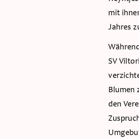
mit ihne
Jahres z
Während 
SV Vilto
verzicht
Blumen z
den Vere
Zuspruch
Umgebung