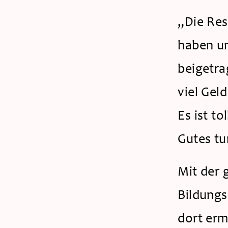
„Die Res
haben un
beigetra
viel Gel
Es ist t
Gutes t
Mit der
Bildungs
dort erm