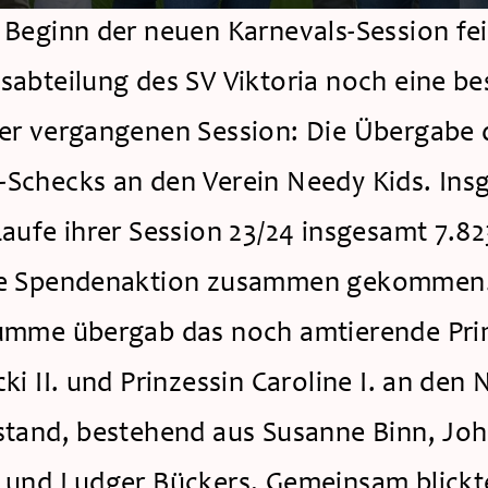
 Beginn der neuen Karnevals-Session feie
sabteilung des SV Viktoria noch eine be
er vergangenen Session: Die Übergabe d
Schecks an den Verein Needy Kids. Ins
Laufe ihrer Session 23/24 insgesamt 7.82
ie Spendenaktion zusammen gekommen. 
umme übergab das noch amtierende Pri
ki II. und Prinzessin Caroline I. an den 
stand, bestehend aus Susanne Binn, Joh
 und Ludger Bückers. Gemeinsam blickte