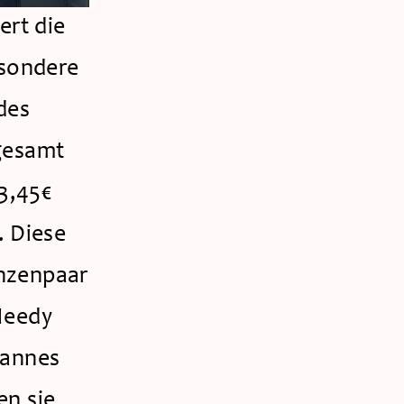
rt die 
sondere 
es 
gesamt 
3,45€ 
Diese 
nzenpaar 
Needy 
annes 
n sie 