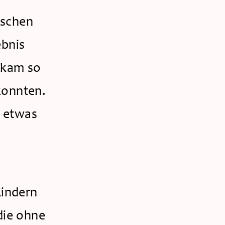
schen 
bnis 
kam so 
onnten. 
 etwas 
indern 
ie ohne 