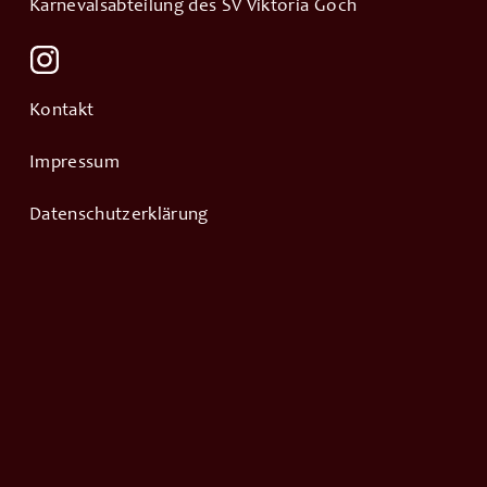
Karnevalsabteilung des SV Viktoria Goch
Kontakt
Impressum
Datenschutzerklärung