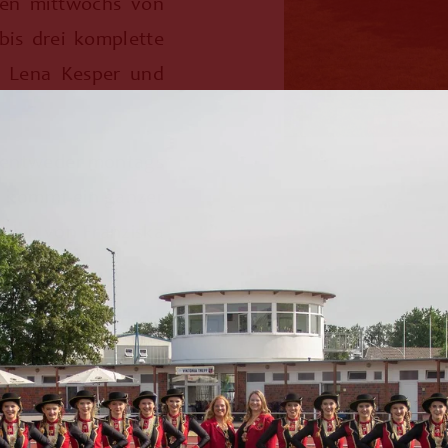
nden mittwochs von
bis drei komplette
on Lena Kesper und
n entweder montags
zu kommt ein ganzer
rden von Franziska
ainiert.
das Talent und die
n den Spaß und die
is für die Hingabe
e Tanzprogramme