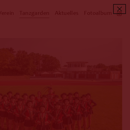
Verein
Tanzgarden
Aktuelles
Fotoalbum
I
m
V
o