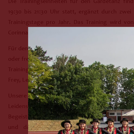
Die Trainingseinheiten für den Gardetanz fi
19:30 bis 21:30 Uhr statt, ergänzt durch zwei 
Trainingstage pro Jahr. Das Training wird v
Corinna Völling geleitet.
Für den Showtanz finden die Trainingseinheite
oder freitags von 20:00 bis 22:00 Uhr statt. Da
Trainingstag pro Monat. Unsere Tänzerinnen we
Frey, Leonie Ingenwerth und Caroline Kanders tr
Unsere Funkengarde ist ein Paradebeispiel für 
Leidenschaft unserer Tanzabteilung. Sie zeige
Begeisterung unseres Vereins und sind ein Bewe
und das Engagement, mit der wir unser