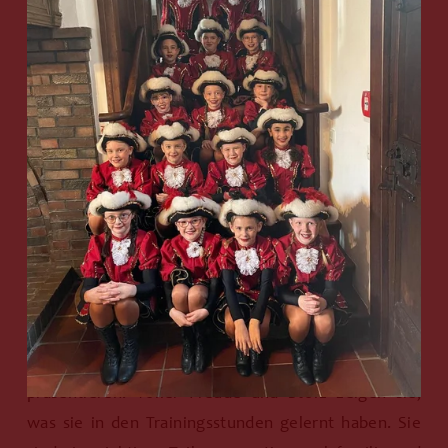
und Jana Otto lernen sie die Feinheiten des 
Gardetanzes.
Unsere Trainerinnen legen großen Wert auf eine 
positive und fröhliche Lernatmosphäre. Sie bringen 
ihre eigene Begeisterung für den Tanz mit und 
motivieren die Minis, ihr Bestes zu geben und dabei 
Spaß zu haben. Unter ihrer Anleitung lernen die 
Minis nicht nur die Schritte und Bewegungen des 
Gardetanzes, sondern auch die Bedeutung von 
Teamarbeit, Disziplin und Selbstvertrauen.
Es ist immer ein besonderer Moment, wenn unsere 
Minis ihren einstudierten Tanz auf der Bühne 
präsentieren. Voller Freude und Stolz zeigen sie, 
was sie in den Trainingsstunden gelernt haben. Sie 